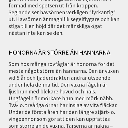
formad med spetsen ut från kroppen.
Seglande ser havsörnen verkligen ”fyrkantig”
ut. Havsörnen är magnifik segelflygare och kan
stiga till en höjd där det mänskliga ögat
nästan inte kan se den.
HONORNA ÄR STÖRRE ÄN HANNARNA
Som hos många rovfåglar är honorna för det
mesta något större än hannarna. Den är vuxen
vid 5 år och fjäderdräkten ändrar utseende
under hela denna tid. Den vuxna fågeln är
ljusbrun med blekare huvud och hals.
Ungfågeln är mörkare brun med mörk näbb.
Två- o. treåriga örnar har inslag av vita fläckar.
Under de första åren har den längre stjärt- o.
vingpennor som gör att den kan uppfattas
som större än de vuxna. Tarserna är nakna –