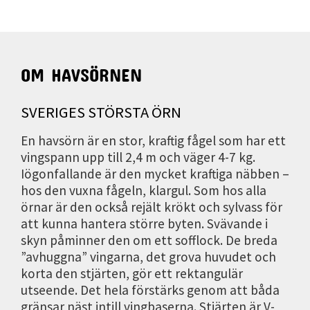
OM HAVSÖRNEN
SVERIGES STÖRSTA ÖRN
En havsörn är en stor, kraftig fågel som har ett
vingspann upp till 2,4 m och väger 4-7 kg.
Iögonfallande är den mycket kraftiga näbben –
hos den vuxna fågeln, klargul. Som hos alla
örnar är den också rejält krökt och sylvass för
att kunna hantera större byten. Svävande i
skyn påminner den om ett sofflock. De breda
”avhuggna” vingarna, det grova huvudet och
korta den stjärten, gör ett rektangulär
utseende. Det hela förstärks genom att båda
gränsar näst intill vingbaserna. Stjärten är V-