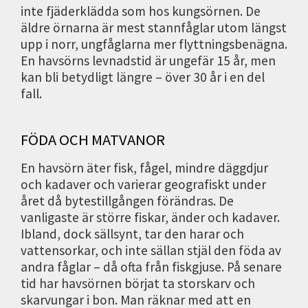
inte fjäderklädda som hos kungsörnen. De
äldre örnarna är mest stannfåglar utom längst
upp i norr, ungfåglarna mer flyttningsbenägna.
En havsörns levnadstid är ungefär 15 år, men
kan bli betydligt längre – över 30 år i en del
fall.
FÖDA OCH MATVANOR
En havsörn äter fisk, fågel, mindre däggdjur
och kadaver och varierar geografiskt under
året då bytestillgången förändras. De
vanligaste är större fiskar, änder och kadaver.
Ibland, dock sällsynt, tar den harar och
vattensorkar, och inte sällan stjäl den föda av
andra fåglar – då ofta från fiskgjuse. På senare
tid har havsörnen börjat ta storskarv och
skarvungar i bon. Man räknar med att en