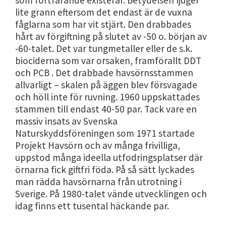
som fortfarande existerar. Betydelsen ljuger
lite grann eftersom det endast är de vuxna
fåglarna som har vit stjärt. Den drabbades
hårt av förgiftning på slutet av -50 o. början av
-60-talet. Det var tungmetaller eller de s.k.
biociderna som var orsaken, framförallt DDT
och PCB . Det drabbade havsörnsstammen
allvarligt – skalen på äggen blev försvagade
och höll inte för ruvning. 1960 uppskattades
stammen till endast 40-50 par. Tack vare en
massiv insats av Svenska
Naturskyddsföreningen som 1971 startade
Projekt Havsörn och av många frivilliga,
uppstod många ideella utfodringsplatser där
örnarna fick giftfri föda. På så sätt lyckades
man rädda havsörnarna från utrotning i
Sverige. På 1980-talet vände utvecklingen och
idag finns ett tusental häckande par.